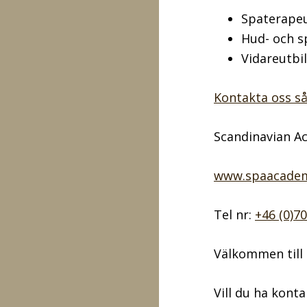
Spaterapeu
Hud- och s
Vidareutbi
Kontakta oss så
Scandinavian A
www.spaacadem
Tel nr:
+46 (0)7
Välkommen till 
Vill du ha kont